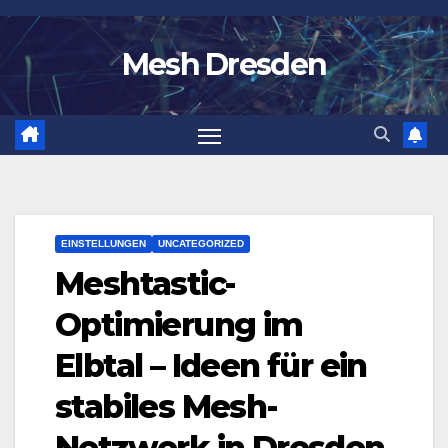
Zum
Inhalt
Mesh Dresden
springen
EINSTELLUNGEN
UNCATEGORIZED
Meshtastic-
Optimierung im
Elbtal – Ideen für ein
stabiles Mesh-
Netzwerk in Dresden