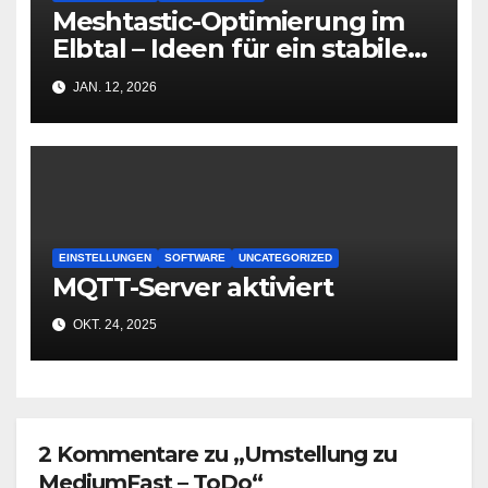
Meshtastic-Optimierung im
Elbtal – Ideen für ein stabiles
Mesh-Netzwerk in Dresden
JAN. 12, 2026
EINSTELLUNGEN
SOFTWARE
UNCATEGORIZED
MQTT-Server aktiviert
OKT. 24, 2025
2 Kommentare zu „Umstellung zu
MediumFast – ToDo“