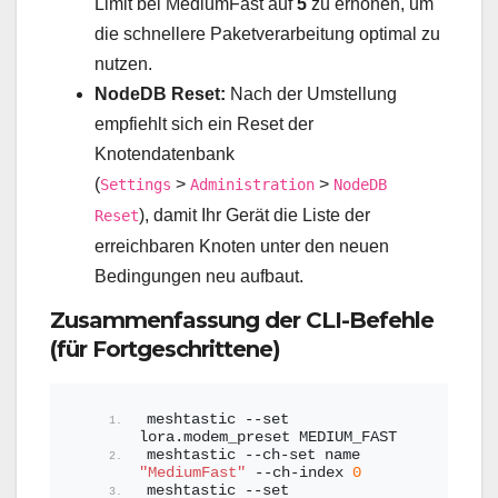
Limit bei MediumFast auf
5
zu erhöhen, um
die schnellere Paketverarbeitung optimal zu
nutzen.
NodeDB Reset:
Nach der Umstellung
empfiehlt sich ein Reset der
Knotendatenbank
(
>
>
Settings
Administration
NodeDB
), damit Ihr Gerät die Liste der
Reset
erreichbaren Knoten unter den neuen
Bedingungen neu aufbaut.
Zusammenfassung der CLI-Befehle
(für Fortgeschrittene)
meshtastic --set 
lora.modem_preset MEDIUM_FAST
meshtastic --ch-set name 
"MediumFast"
 --ch-index 
0
meshtastic --set 